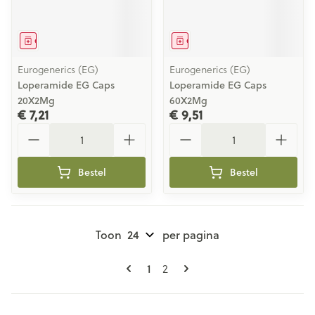
Geneesmiddel
Geneesmiddel
Eurogenerics (EG)
Eurogenerics (EG)
Loperamide EG Caps
Loperamide EG Caps
20X2Mg
60X2Mg
€ 7,21
€ 9,51
Aantal
Aantal
Bestel
Bestel
Toon
per pagina
Pagina's
U lees momenteel pagina
1
Pagina
2