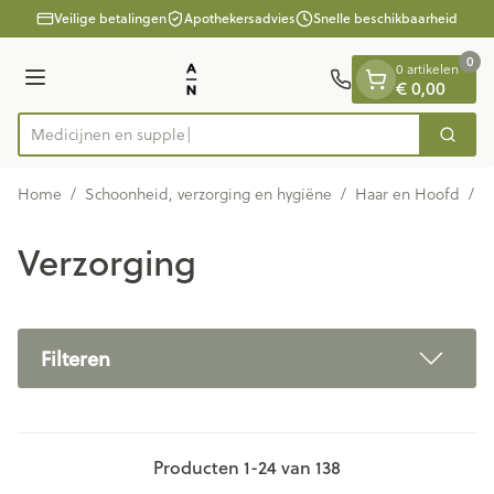
Dia 1 van 1
Ga naar de inhoud
Veilige betalingen
Apothekersadvies
Snelle beschikbaarheid
0
0 artikelen
Menu
€ 0,00
Me
Zoek
Product, merk, categorie...
Home
/
Schoonheid, verzorging en hygiëne
/
Haar en Hoofd
/
V
Verzorging
Filteren
Producten
1
-
24
van
138