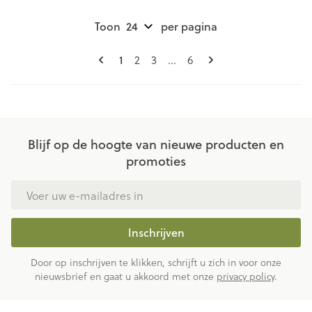
Toon
per pagina
Pagina's
U lees momenteel pagina
Pagina
Pagina
Pagina
1
2
3
...
6
Blijf op de hoogte van nieuwe producten en
promoties
E-mail adres
Inschrijven
Door op inschrijven te klikken, schrijft u zich in voor onze
nieuwsbrief en gaat u akkoord met onze
privacy policy
.