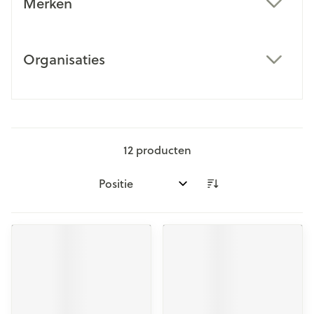
Merken
filter
Organisaties
filter
12
producten
Sorteer op: