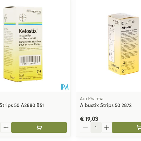
Toon meer
ging
Supplementen
Insectenwe
Mondmaskers
middelen
issen
 -
id
id
Aca Pharma
 Strips 50 A2880 B51
Albustix Strips 50 2872
Zelfbruiner
Scheren
€ 19,03
Aantal