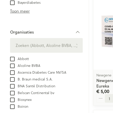
Aerosol toestel
kloven
Bayerdiabetes
Creme, gel en 
Aerosol accesso
Blaren
Toon meer
Zuurstof
Eelt
Eksteroog - lik
Ademhalingsst
Organisaties
Toon meer
filter
Spieren en ge
Specifiek voo
Abbott
Naalden en sp
Alcoline BVBA
Lichaamsverzo
Infecties
Ascensia Diabetes Care NV/SA
Spuiten
Newgene
Deodorant
B. Braun medical S.A.
Newgene 
Oplossing voor 
Gezichtsverzor
Eureka
BNA Santé Distribution
Luizen
Naalden
€ 5,00
Belscan Continental bv
Aantal
Naalden voor i
Biosynex
pennaalden
Diagnostica
Boiron
Toon meer