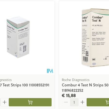
gnostics
Roche Diagnostics
 Test Strips 100 11008552191
Combur 4 Test N Strips 50
11896822252
€ 15,88
Aantal