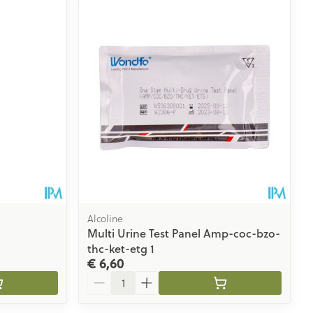
rende
Parfums en
geurproducten
Alcoline
Multi Urine Test Panel Amp-coc-bzo-
thc-ket-etg 1
CBD
€ 6,60
Aantal