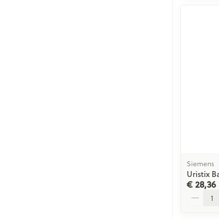
Siemens
Uristix B
€ 28,36
Aantal