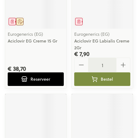
Geneesmiddel
Op voorschrift
Geneesmiddel
Eurogenerics (EG)
Eurogenerics (EG)
Aciclovir EG Creme 15 Gr
Aciclovir EG Labialis Creme
2Gr
€ 7,90
Aantal
€ 38,70
Reserveer
Bestel