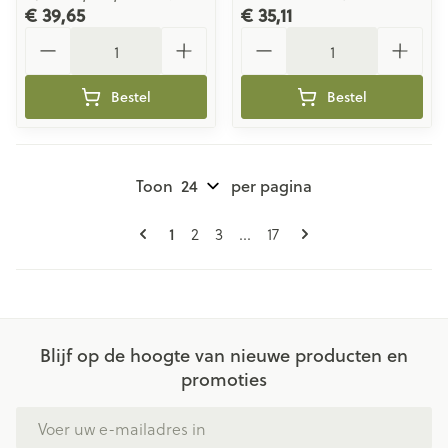
€ 39,65
€ 35,11
Aantal
Aantal
Bestel
Bestel
Toon
per pagina
Pagina's
U lees momenteel pagina
Pagina
Pagina
Pagina
1
2
3
...
17
Blijf op de hoogte van nieuwe producten en
promoties
E-mail adres