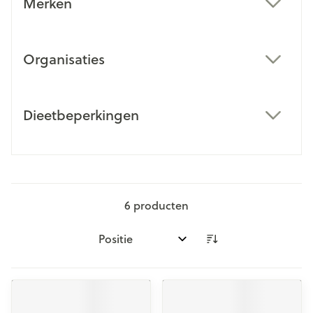
Merken
filter
Organisaties
filter
Dieetbeperkingen
filter
6
producten
Sorteer op: