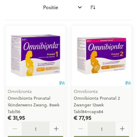
Sorteer op:
Omnibionta
Omnibionta
Omnibionta Pronatal
Omnibionta Pronatal 2
1kinderwens Zwang. 8wek
Zwanger 12wek
Tabl56
Tabl84+caps84
€ 31,95
€ 77,95
Aantal
Aantal