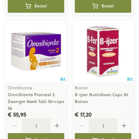
Bestel
Bestel
Omnibionta
Boiron
Omnibionta Pronatal 2
B-ijzer Nutridoses Caps 50
Zwanger 8wek Tabl 56+caps
Boiron
56
€ 55,95
€ 17,20
Aantal
Aantal