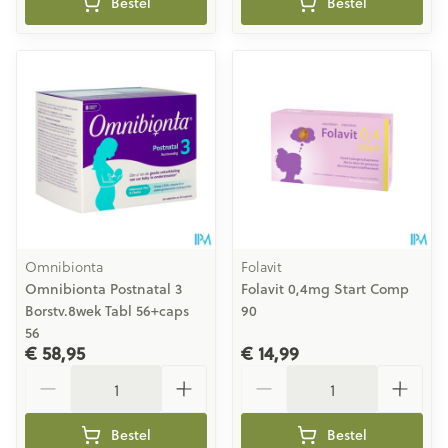
Bestel
Bestel
Omnibionta
Folavit
Omnibionta Postnatal 3
Folavit 0,4mg Start Comp
Borstv.8wek Tabl 56+caps
90
56
€ 58,95
€ 14,99
Aantal
Aantal
Bestel
Bestel