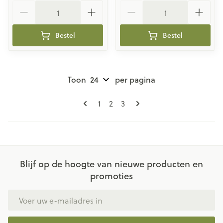
Aantal
Aantal
Bestel
Bestel
Toon
per pagina
Pagina's
U lees momenteel pagina
Pagina
Pagina
1
2
3
Blijf op de hoogte van nieuwe producten en
promoties
E-mail adres