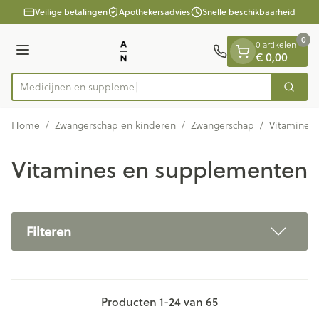
Dia 1 van 1
Ga naar de inhoud
Veilige betalingen
Apothekersadvies
Snelle beschikbaarheid
0
0 artikelen
Menu
€ 0,00
M
Zoek
Product, merk, categorie...
Home
/
Zwangerschap en kinderen
/
Zwangerschap
/
Vitamines
Vitamines en supplementen
Filteren
Producten
1
-
24
van
65