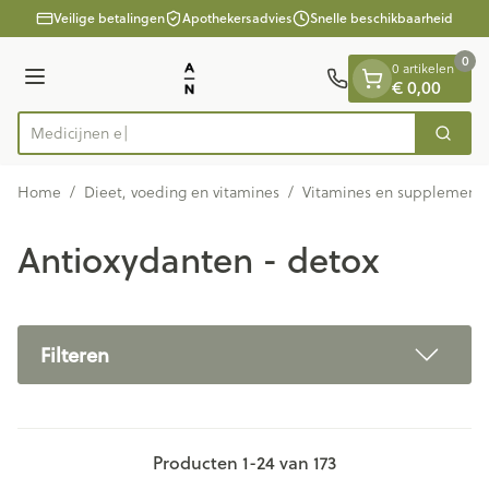
Dia 1 van 1
Ga naar de inhoud
Veilige betalingen
Apothekersadvies
Snelle beschikbaarheid
0
0 artikelen
Menu
€ 0,00
Zoek
Product, merk, categorie...
Home
/
Dieet, voeding en vitamines
/
Vitamines en supplement
Antioxydanten - detox
Filteren
Producten
1
-
24
van
173