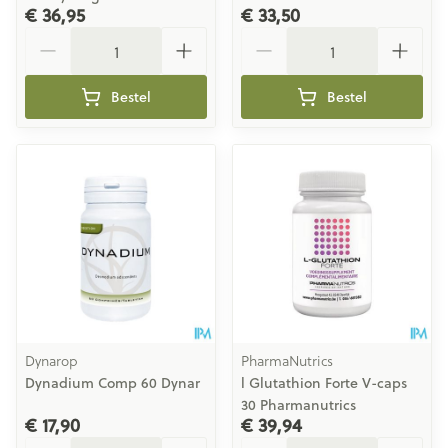
€ 36,95
€ 33,50
Aantal
Aantal
Bestel
Bestel
Dynarop
PharmaNutrics
Dynadium Comp 60 Dynar
l Glutathion Forte V-caps
30 Pharmanutrics
€ 17,90
€ 39,94
Aantal
Aantal