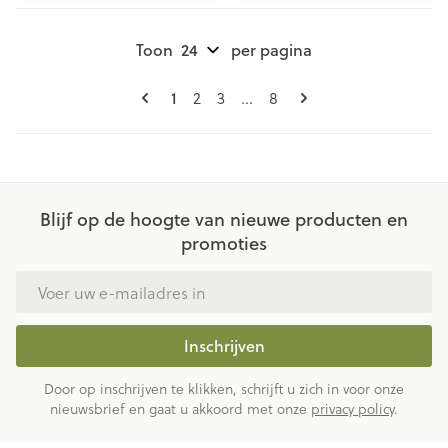
Toon
per pagina
Pagina's
U lees momenteel pagina
Pagina
Pagina
Pagina
1
2
3
...
8
Blijf op de hoogte van nieuwe producten en
promoties
E-mail adres
Inschrijven
Door op inschrijven te klikken, schrijft u zich in voor onze
nieuwsbrief en gaat u akkoord met onze
privacy policy
.