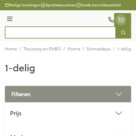
Ga naar de inhoud
Veilige betalingen
Apothekersadvies
Snelle beschikbaarheid
Menu
Zoek
Product, merk, categorie...
Home
/
Thuiszorg en EHBO
/
Stoma
/
Stomazakjes
/
1-delig
1-delig
Filteren
Doorgaan naar productlijst
Prijs
filter