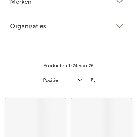
Merken
filter
Organisaties
filter
Producten
1
-
24
van
26
Sorteer op: