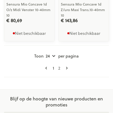
Sensura Mio Concave 1d
Sensura Mio Concave 1d
O/z Midi Venster 10-40mm
Z/uro Maxi Trans.10-40mm
10
10
€ 80,69
€ 143,86
Niet beschikbaar
Niet beschikbaar
Toon
per pagina
Pagina's
U lees momenteel pagina
1
Pagina
2
Blijf op de hoogte van nieuwe producten en
promoties