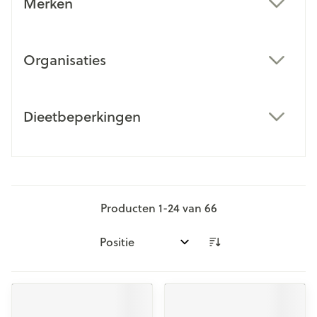
Merken
filter
Organisaties
filter
Dieetbeperkingen
filter
Producten
1
-
24
van
66
Sorteer op: