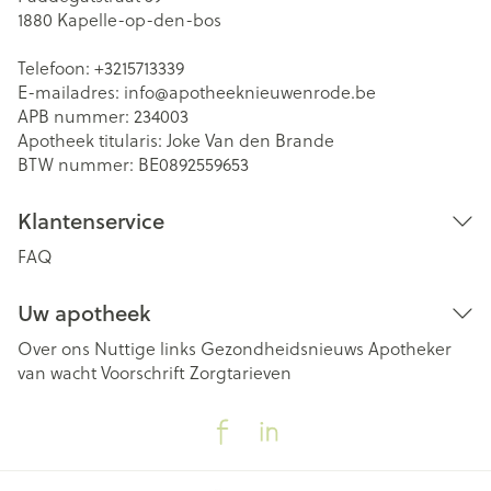
1880
Kapelle-op-den-bos
Telefoon:
+3215713339
E-mailadres:
info@
apotheeknieuwenrode.be
APB nummer:
234003
Apotheek titularis:
Joke Van den Brande
BTW nummer:
BE0892559653
Klantenservice
FAQ
Uw apotheek
Over ons
Nuttige links
Gezondheidsnieuws
Apotheker
van wacht
Voorschrift
Zorgtarieven