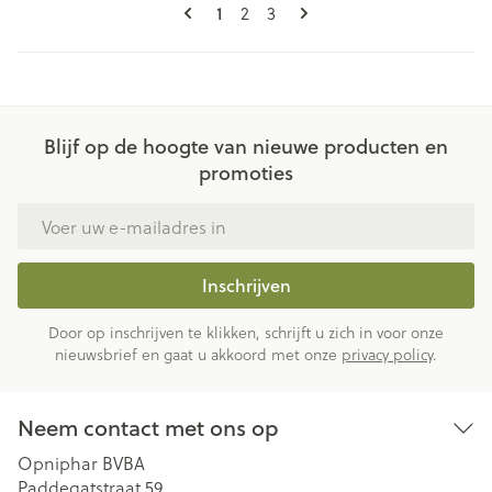
Pagina's
U lees momenteel pagina
Pagina
Pagina
1
2
3
Blijf op de hoogte van nieuwe producten en
promoties
E-mail adres
Inschrijven
Door op inschrijven te klikken, schrijft u zich in voor onze
nieuwsbrief en gaat u akkoord met onze
privacy policy
.
Neem contact met ons op
Opniphar BVBA
Paddegatstraat 59