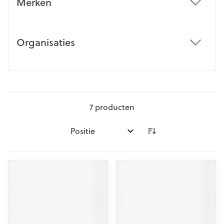
Merken
filter
Organisaties
filter
7
producten
Sorteer op: