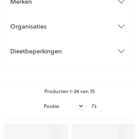
Merken
filter
Organisaties
filter
Dieetbeperkingen
filter
Producten
1
-
24
van
75
Sorteer op: