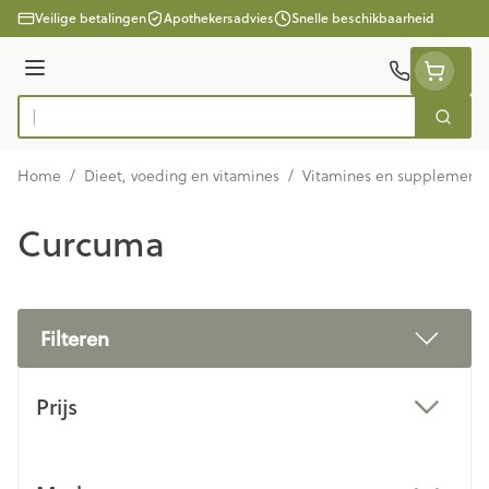
Ga naar de inhoud
Veilige betalingen
Apothekersadvies
Snelle beschikbaarheid
Menu
Zoek
Product, merk, categorie...
Home
/
Dieet, voeding en vitamines
/
Vitamines en supplement
Curcuma
Filteren
Doorgaan naar productlijst
Prijs
filter