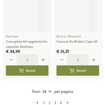
Nutrisan
Biotics-Research
Curcuphyt 60 vegetarische
Curcum Rx Biotics Caps 60
capsules Nutrisan
€ 34,95
€ 51,37
Aantal
Aantal
Bestel
Bestel
Toon
per pagina
Pagina's
U lees momenteel pagina
Pagina
Pagina
Pagina
1
2
3
4