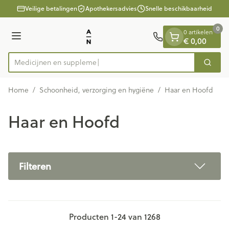
Dia 1 van 1
Ga naar de inhoud
Veilige betalingen
Apothekersadvies
Snelle beschikbaarheid
0
0 artikelen
Menu
€ 0,00
Medi
Zoek
Product, merk, categorie...
Home
/
Schoonheid, verzorging en hygiëne
/
Haar en Hoofd
Haar en Hoofd
Filteren
Producten
1
-
24
van
1268