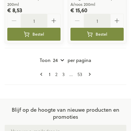
200ml
A/roos 200ml
€ 8,53
€ 15,60
Aantal
Aantal
Bestel
Bestel
Toon
per pagina
Pagina's
U lees momenteel pagina
Pagina
Pagina
Pagina
1
2
3
...
53
Blijf op de hoogte van nieuwe producten en
promoties
E-mail adres