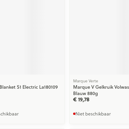
ging
Supplementen
Insectenwe
Mondmaskers
middelen
issen
 -
id
id
Marque Verte
Blanket S1 Electric La180109
Marque V Gelkruik Volwa
Zelfbruiner
Scheren
Blauw 880g
€ 19,78
schikbaar
Niet beschikbaar