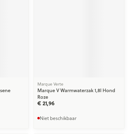
rende
Parfums en
geurproducten
Marque Verte
ssene
Marque V Warmwaterzak 1,8l Hond
CBD
Roze
€ 21,96
Niet beschikbaar