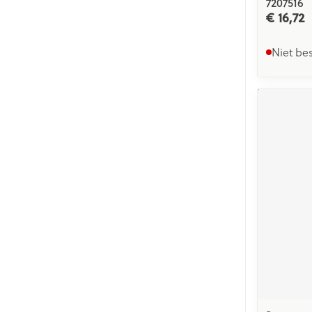
7207516
€ 16,72
Niet be