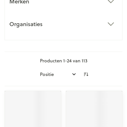
Merken
filter
Organisaties
filter
Producten
1
-
24
van
113
Sorteer op: