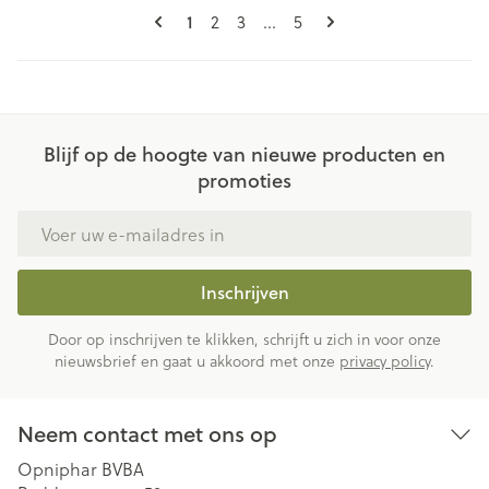
Pagina's
U lees momenteel pagina
Pagina
Pagina
Pagina
1
2
3
...
5
Blijf op de hoogte van nieuwe producten en
promoties
E-mail adres
Inschrijven
Door op inschrijven te klikken, schrijft u zich in voor onze
nieuwsbrief en gaat u akkoord met onze
privacy policy
.
Neem contact met ons op
Opniphar BVBA