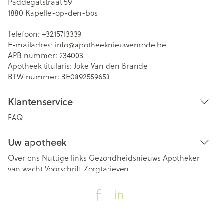
Paddegatstraat 59
1880
Kapelle-op-den-bos
Telefoon:
+3215713339
E-mailadres:
info@
apotheeknieuwenrode.be
APB nummer:
234003
Apotheek titularis:
Joke Van den Brande
BTW nummer:
BE0892559653
Klantenservice
FAQ
Uw apotheek
Over ons
Nuttige links
Gezondheidsnieuws
Apotheker
van wacht
Voorschrift
Zorgtarieven