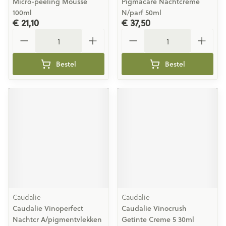
Micro-peeling Mousse
Pigmacare Nachtcreme
100ml
N/parf 50ml
€ 21,10
€ 37,50
Aantal
Aantal
Bestel
Bestel
Caudalie
Caudalie
Caudalie Vinoperfect
Caudalie Vinocrush
Nachtcr A/pigmentvlekken
Getinte Creme 5 30ml