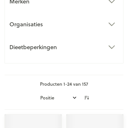
Merken
filter
Organisaties
filter
Dieetbeperkingen
filter
Producten
1
-
24
van
157
Sorteer op: