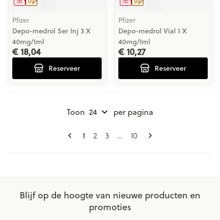
Geneesmiddel
Op voorschrift
Geneesmiddel
Op voorschrift
Pfizer
Pfizer
Depo-medrol Ser Inj 3 X
Depo-medrol Vial 1 X
40mg/1ml
40mg/1ml
€ 18,04
€ 10,27
Reserveer
Reserveer
Toon
per pagina
Pagina's
U lees momenteel pagina
1
Pagina
Pagina
Pagina
2
3
...
10
Blijf op de hoogte van nieuwe producten en
promoties