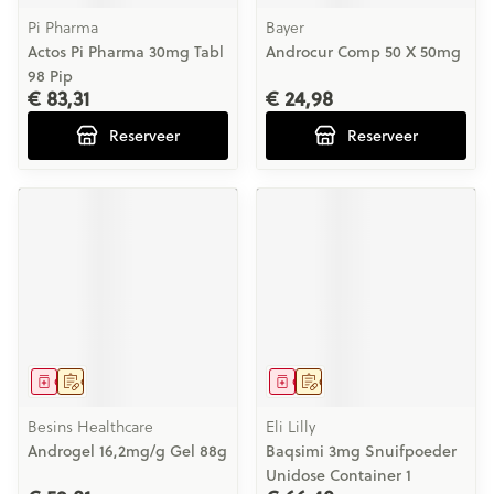
Pi Pharma
Bayer
Actos Pi Pharma 30mg Tabl
Androcur Comp 50 X 50mg
98 Pip
€ 83,31
€ 24,98
Reserveer
Reserveer
Geneesmiddel
Op voorschrift
Geneesmiddel
Op voorschrift
Besins Healthcare
Eli Lilly
Androgel 16,2mg/g Gel 88g
Baqsimi 3mg Snuifpoeder
Unidose Container 1