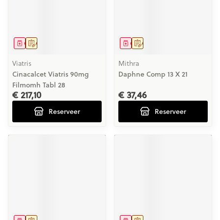
Geneesmiddel
Op voorschrift
Geneesmiddel
Op voorschrift
Viatris
Mithra
Cinacalcet Viatris 90mg
Daphne Comp 13 X 21
Filmomh Tabl 28
€ 217,10
€ 37,46
Reserveer
Reserveer