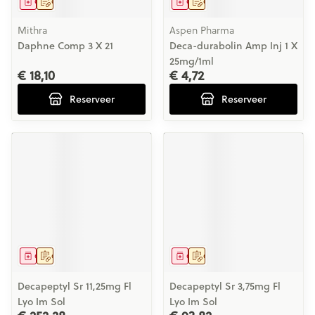
Geneesmiddel
Op voorschrift
Geneesmiddel
Op voorschrift
Mithra
Aspen Pharma
Daphne Comp 3 X 21
Deca-durabolin Amp Inj 1 X
25mg/1ml
€ 18,10
€ 4,72
Reserveer
Reserveer
Geneesmiddel
Op voorschrift
Geneesmiddel
Op voorschrift
Decapeptyl Sr 11,25mg Fl
Decapeptyl Sr 3,75mg Fl
Lyo Im Sol
Lyo Im Sol