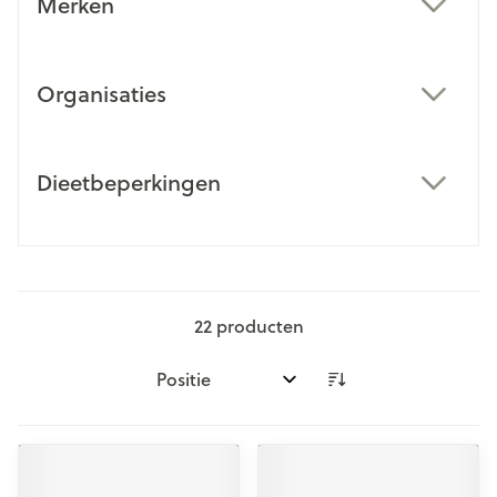
Merken
filter
Organisaties
filter
Dieetbeperkingen
filter
22
producten
Sorteer op: