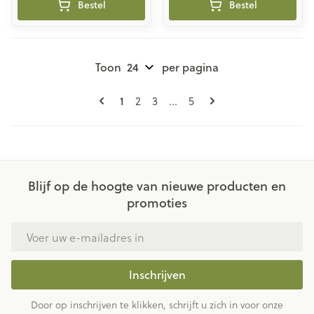
Bestel
Bestel
Toon
per pagina
Pagina's
U lees momenteel pagina
Pagina
Pagina
Pagina
1
2
3
...
5
Blijf op de hoogte van nieuwe producten en
promoties
E-mail adres
Inschrijven
Door op inschrijven te klikken, schrijft u zich in voor onze