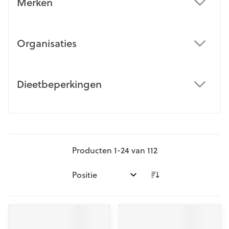
Merken
filter
Organisaties
filter
Dieetbeperkingen
filter
Producten
1
-
24
van
112
Sorteer op: