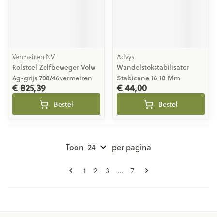
Vermeiren NV
Advys
Rolstoel Zelfbeweger Volw
Wandelstokstabilisator
Ag-grijs 708/46vermeiren
Stabicane 16 18 Mm
€ 825,39
€ 44,00
Bestel
Bestel
Toon
per pagina
Pagina's
U lees momenteel pagina
Pagina
Pagina
Pagina
1
2
3
...
7