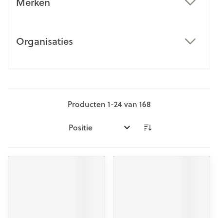
Merken
filter
Organisaties
filter
Producten
1
-
24
van
168
Sorteer op: