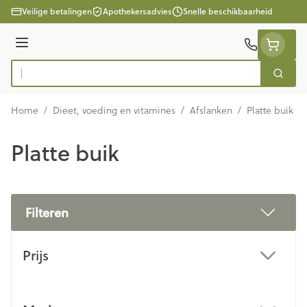
Ga naar de inhoud
Veilige betalingen
Apothekersadvies
Snelle beschikbaarheid
Menu
Zoek
Product, merk, categorie...
Home
/
Dieet, voeding en vitamines
/
Afslanken
/
Platte buik
Platte buik
Filteren
Doorgaan naar productlijst
Prijs
filter