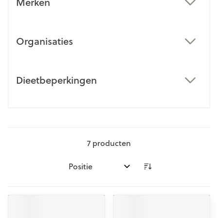
Merken
filter
Organisaties
filter
Dieetbeperkingen
filter
7
producten
Sorteer op: