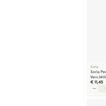
Soria
Soria Pe
Verv.341
€ 11,45
Aantal