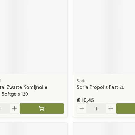
l
Soria
al Zwarte Komijnolie
Soria Propolis Past 20
 Softgels 120
€ 10,45
Aantal