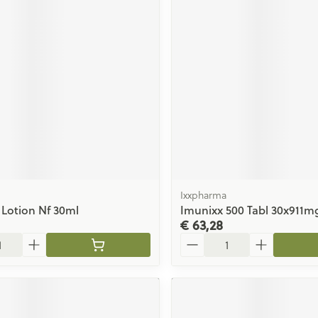
ging
Supplementen
Insectenwe
Mondmaskers
middelen
issen
 -
id
id
Ixxpharma
s Lotion Nf 30ml
Imunixx 500 Tabl 30x911m
€ 63,28
Zelfbruiner
Scheren
Aantal