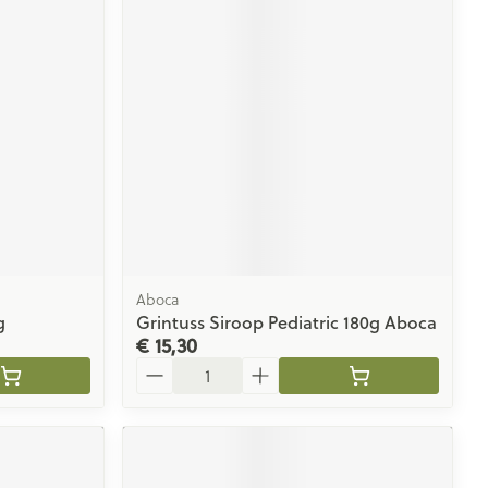
rende
Parfums en
geurproducten
Aboca
g
Grintuss Siroop Pediatric 180g Aboca
€ 15,30
CBD
Aantal