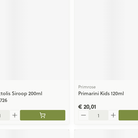
Primrose
ctolis Siroop 200ml
Primarini Kids 120ml
5726
€ 20,01
Aantal