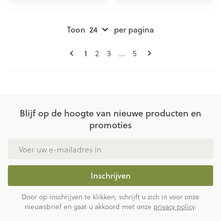
Toon
per pagina
Pagina's
U lees momenteel pagina
Pagina
Pagina
Pagina
1
2
3
...
5
Blijf op de hoogte van nieuwe producten en
promoties
E-mail adres
Inschrijven
Door op inschrijven te klikken, schrijft u zich in voor onze
nieuwsbrief en gaat u akkoord met onze
privacy policy
.