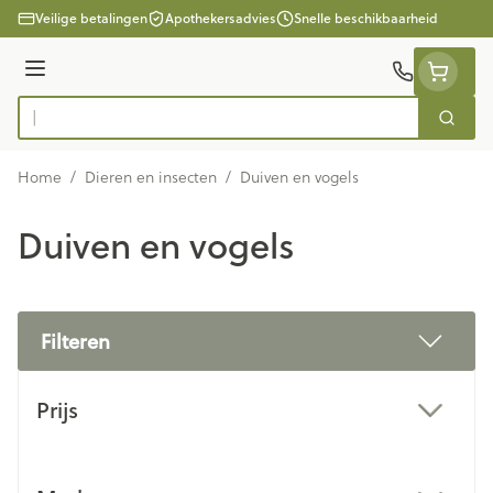
Ga naar de inhoud
Veilige betalingen
Apothekersadvies
Snelle beschikbaarheid
Menu
Zoek
Product, merk, categorie...
Home
/
Dieren en insecten
/
Duiven en vogels
Duiven en vogels
Filteren
Doorgaan naar productlijst
Prijs
filter