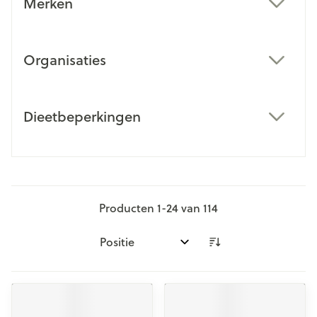
Merken
filter
Organisaties
filter
Dieetbeperkingen
filter
Producten
1
-
24
van
114
Sorteer op: