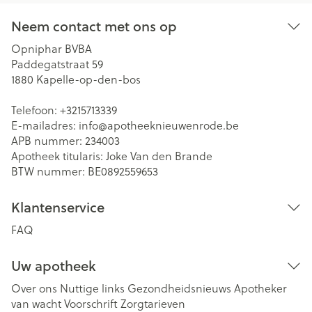
Neem contact met ons op
Opniphar BVBA
Paddegatstraat 59
1880
Kapelle-op-den-bos
Telefoon:
+3215713339
E-mailadres:
info@
apotheeknieuwenrode.be
APB nummer:
234003
Apotheek titularis:
Joke Van den Brande
BTW nummer:
BE0892559653
Klantenservice
FAQ
Uw apotheek
Over ons
Nuttige links
Gezondheidsnieuws
Apotheker
van wacht
Voorschrift
Zorgtarieven