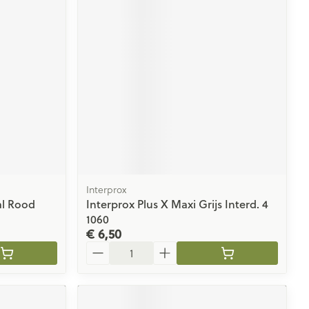
rende
Parfums en
geurproducten
Interprox
al Rood
Interprox Plus X Maxi Grijs Interd. 4
CBD
1060
€ 6,50
Aantal