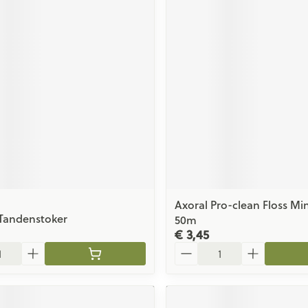
Axoral Pro-clean Floss M
 Tandenstoker
50m
€ 3,45
Aantal