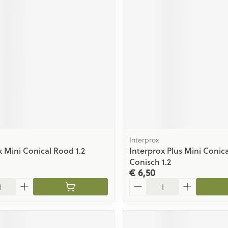
ging
Supplementen
Insectenwe
Mondmaskers
middelen
issen
 -
id
id
Interprox
x Mini Conical Rood 1.2
Interprox Plus Mini Conic
Zelfbruiner
Scheren
Conisch 1.2
€ 6,50
Aantal