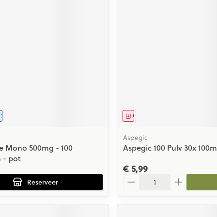
middel
voorschrift
Schriftelijke aanvraag
Geneesmiddel
Aspegic
se Mono 500mg - 100
Aspegic 100 Pulv 30x 100
 - pot
€ 5,99
Aantal
Reserveer