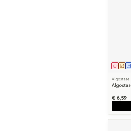
Genees
Op 
Algostase
Algostas
€ 6,59