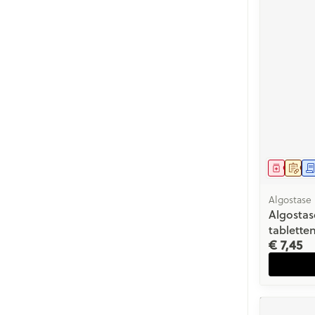
Genees
Op 
Algostase
Algosta
tabletten
€ 7,45