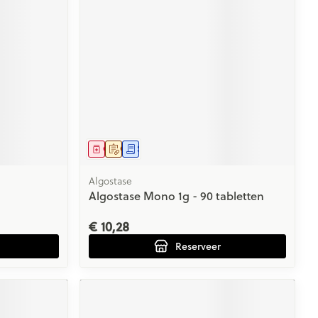
rende
Parfums en
geurproducten
Geneesmiddel
Op voorschrift
Schriftelijke aanvraag
Algostase
Algostase Mono 1g - 90 tabletten
CBD
€ 10,28
Reserveer