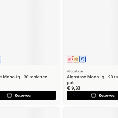
middel
voorschrift
Schriftelijke aanvraag
Geneesmiddel
Op voorschrift
Schriftelijke aanvraag
Algostase
e Mono 1g - 30 tabletten
Algostase Mono 1g - 90 ta
pot
€ 9,33
Reserveer
Reserveer