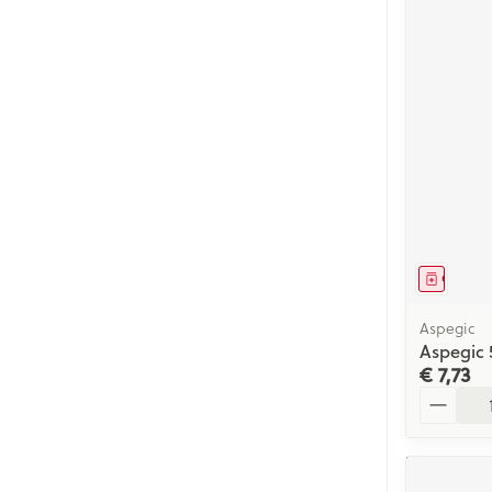
Genees
Aspegic
Aspegic 
€ 7,73
Aantal