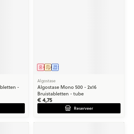
Geneesmiddel
Op voorschrift
Schriftelijke aanvraag
Algostase
bletten -
Algostase Mono 500 - 2x16
Bruistabletten - tube
€ 4,75
Reserveer