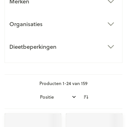
Merken
filter
Organisaties
filter
Dieetbeperkingen
filter
Producten
1
-
24
van
159
Sorteer op: