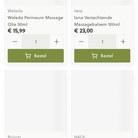
Weleda
Iana
Weleda Perineum Massage
Iana Verzachtende
Olie 50ml
Massagebalsem 100ml
€ 15,99
€ 23,00
Aantal
Aantal
Bestel
Bestel
Boiron
NAQI