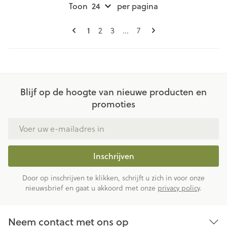
Toon
per pagina
Pagina's
U lees momenteel pagina
1
Pagina
Pagina
Pagina
2
3
...
7
Blijf op de hoogte van nieuwe producten en
promoties
E-mail adres
Inschrijven
Door op inschrijven te klikken, schrijft u zich in voor onze
nieuwsbrief en gaat u akkoord met onze
privacy policy
.
Neem contact met ons op