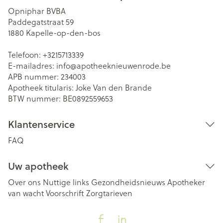
Opniphar BVBA
Paddegatstraat 59
1880
Kapelle-op-den-bos
Telefoon:
+3215713339
E-mailadres:
info@
apotheeknieuwenrode.be
APB nummer:
234003
Apotheek titularis:
Joke Van den Brande
BTW nummer:
BE0892559653
Klantenservice
FAQ
Uw apotheek
Over ons
Nuttige links
Gezondheidsnieuws
Apotheker
van wacht
Voorschrift
Zorgtarieven