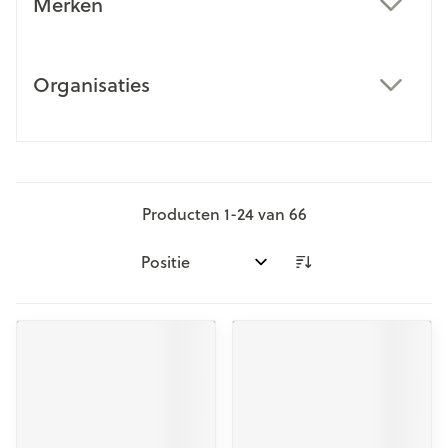
Merken
filter
Organisaties
filter
Producten
1
-
24
van
66
Sorteer op: