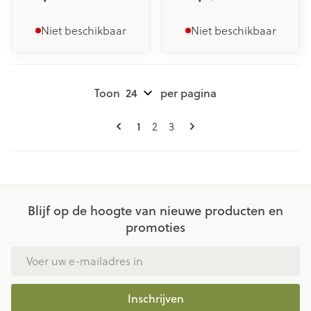
Niet beschikbaar
Niet beschikbaar
Toon
per pagina
Pagina's
U lees momenteel pagina
1
Pagina
Pagina
2
3
Blijf op de hoogte van nieuwe producten en
promoties
E-mail adres
Inschrijven