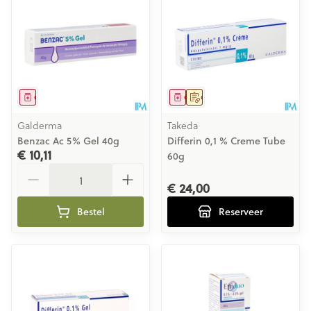
Geneesmiddel
Geneesmiddel
Op voorschrift
Galderma
Takeda
Benzac Ac 5% Gel 40g
Differin 0,1 % Creme Tube
€ 10,11
60g
Aantal
€ 24,00
Bestel
Reserveer