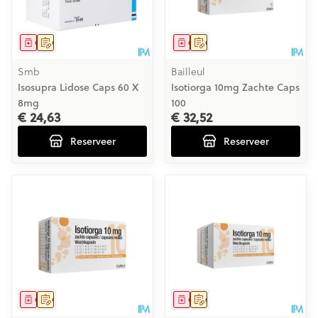
Geneesmiddel
Op voorschrift
Geneesmiddel
Op voorschrift
Smb
Bailleul
Isosupra Lidose Caps 60 X
Isotiorga 10mg Zachte Caps
8mg
100
€ 24,63
€ 32,52
Reserveer
Reserveer
Geneesmiddel
Op voorschrift
Geneesmiddel
Op voorschrift