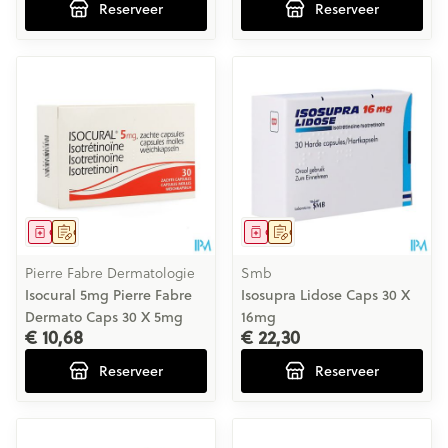
Reserveer
Reserveer
Geneesmiddel
Op voorschrift
Geneesmiddel
Op voorschrift
Pierre Fabre Dermatologie
Smb
Isocural 5mg Pierre Fabre
Isosupra Lidose Caps 30 X
Dermato Caps 30 X 5mg
16mg
€ 10,68
€ 22,30
Reserveer
Reserveer