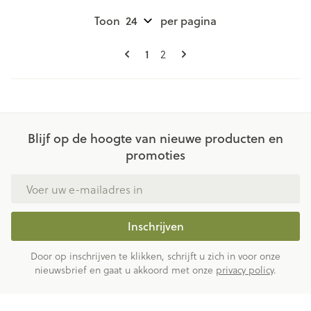
Toon
per pagina
Pagina's
U lees momenteel pagina
Pagina
1
2
Blijf op de hoogte van nieuwe producten en
promoties
E-mail adres
Inschrijven
Door op inschrijven te klikken, schrijft u zich in voor onze
nieuwsbrief en gaat u akkoord met onze
privacy policy
.