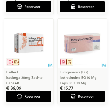
Reserveer
Reserveer
Geneesmiddel
Op voorschrift
Geneesmiddel
Op voorschrift
Bailleul
Eurogenerics (EG)
Isotiorga 20mg Zachte
Isotretinoine EG 10 Mg
Caps 60
Caps 30 X 10 Mg
€ 36,09
€ 15,77
Reserveer
Reserveer