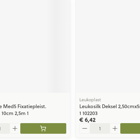
Leukoplast
e Med5 Fixatiepleist.
Leukosilk Deksel 2,50cm
 10cm 2,5m 1
1 102203
€ 6,42
Aantal