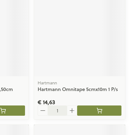
rende
Parfums en
geurproducten
Hartmann
2,50cm
Hartmann Omnitape 5cmx10m 1 P/s
CBD
€ 14,63
Aantal