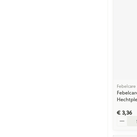
Febelcare
Febelcar
Hechtpl
€ 3,36
Aantal