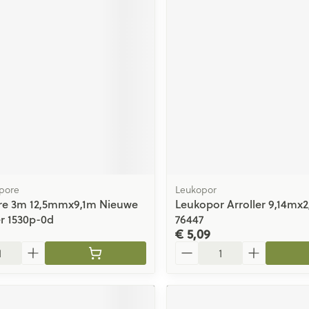
ging
Supplementen
Insectenwe
Mondmaskers
middelen
issen
 -
id
id
pore
Leukopor
re 3m 12,5mmx9,1m Nieuwe
Leukopor Arroller 9,14mx
Zelfbruiner
Scheren
r 1530p-0d
76447
€ 5,09
Aantal