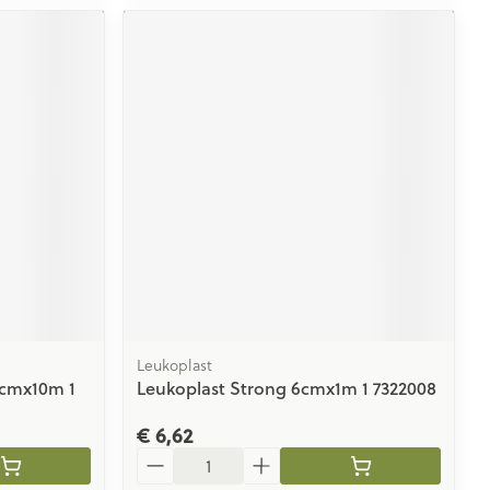
Leukoplast
5cmx10m 1
Leukoplast Strong 6cmx1m 1 7322008
€ 6,62
Aantal