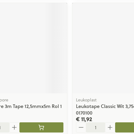
pore
Leukoplast
re 3m Tape 12,5mmx5m Rol 1
Leukotape Classic Wit 3,7
0170100
€ 11,92
Aantal