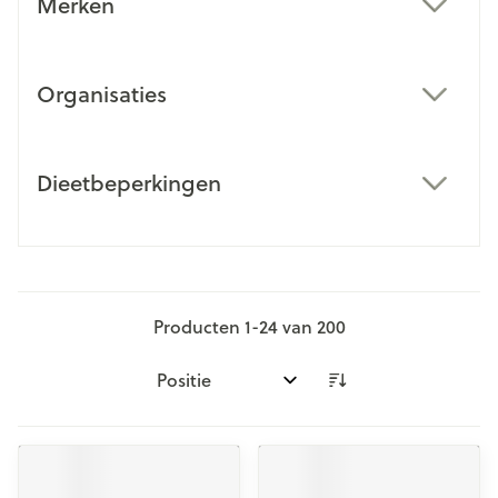
Merken
filter
Organisaties
filter
Dieetbeperkingen
filter
Producten
1
-
24
van
200
Sorteer op: