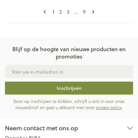
Pagina's
U lees momenteel pagina
Pagina
Pagina
Pagina
1
2
3
...
9
Blijf op de hoogte van nieuwe producten en
promoties
E-mail adres
Inschrijven
Door op inschrijven te klikken, schrijft u zich in voor onze
nieuwsbrief en gaat u akkoord met onze
privacy policy
.
Neem contact met ons op
Opniphar BVBA