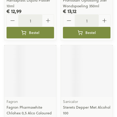
Hansaplast Liquid Plaster
Prontosan Oplossing Ster
10ml
Wondspoeling 350ml
€ 12,99
€ 13,12
Aantal
Aantal
Bestel
Bestel
Fagron
Sanicalor
Fagron Pharmawhite
Sterets Depper Met Alcohol
Chlohex 0,5 Alco Coloured
100