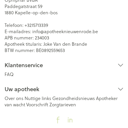
Paddegatstraat 59
1880
Kapelle-op-den-bos
Telefoon:
+3215713339
E-mailadres:
info@
apotheeknieuwenrode.be
APB nummer:
234003
Apotheek titularis:
Joke Van den Brande
BTW nummer:
BE0892559653
Klantenservice
FAQ
Uw apotheek
Over ons
Nuttige links
Gezondheidsnieuws
Apotheker
van wacht
Voorschrift
Zorgtarieven