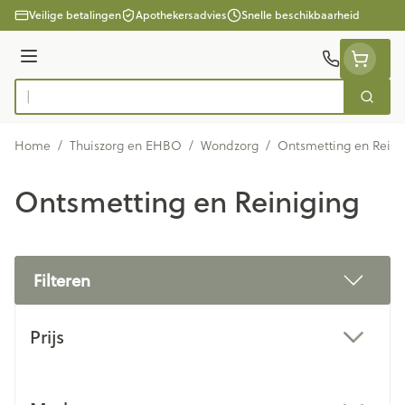
Ga naar de inhoud
Veilige betalingen
Apothekersadvies
Snelle beschikbaarheid
Menu
Zoek
Product, merk, categorie...
Home
/
Thuiszorg en EHBO
/
Wondzorg
/
Ontsmetting en Reini
Ontsmetting en Reiniging
Filteren
Doorgaan naar productlijst
Prijs
filter