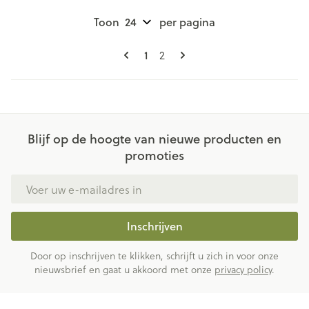
Toon
per pagina
Pagina's
U lees momenteel pagina
Pagina
1
2
Blijf op de hoogte van nieuwe producten en
promoties
E-mail adres
Inschrijven
Door op inschrijven te klikken, schrijft u zich in voor onze
nieuwsbrief en gaat u akkoord met onze
privacy policy
.