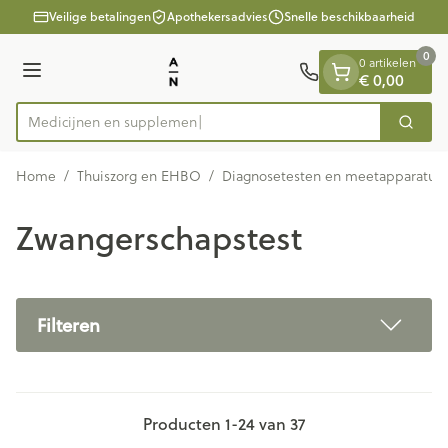
Dia 1 van 1
Ga naar de inhoud
Veilige betalingen
Apothekersadvies
Snelle beschikbaarheid
0
0 artikelen
Menu
€ 0,00
Medic
Zoek
Product, merk, categorie...
Home
/
Thuiszorg en EHBO
/
Diagnosetesten en meetapparatuu
Zwangerschapstest
Filteren
Producten
1
-
24
van
37