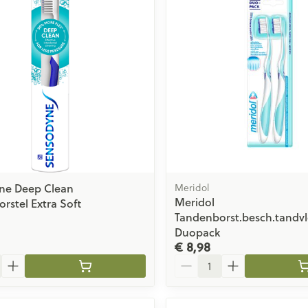
Toon meer
ging
Supplementen
Insectenwe
Mondmaskers
middelen
issen
 -
id
id
ne Deep Clean
Meridol
Meridol
rstel Extra Soft
Tandenborst.besch.tandvl
Duopack
€ 8,98
Zelfbruiner
Scheren
Aantal