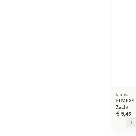
Elmex
ELMEX® S
Zacht
€ 5,49
Aantal