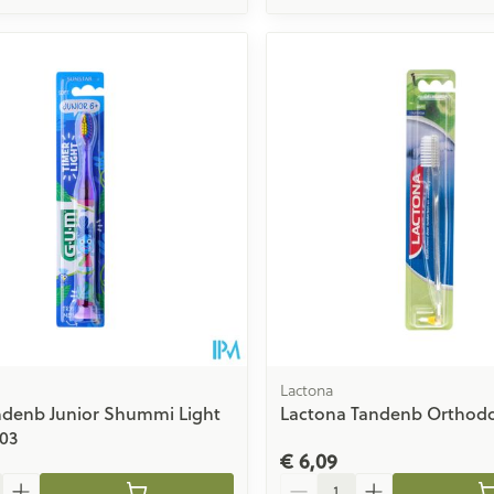
Lactona
denb Junior Shummi Light
Lactona Tandenb Orthodo
903
€ 6,09
Aantal