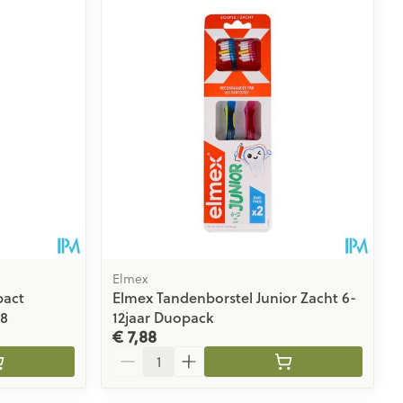
Elmex
pact
Elmex Tandenborstel Junior Zacht 6-
28
12jaar Duopack
€ 7,88
Aantal