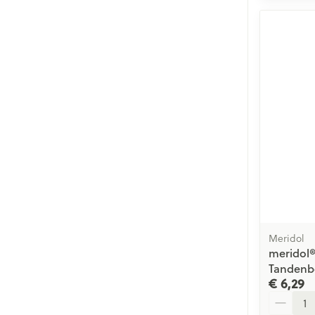
Meridol
meridol®
Tandenbo
€ 6,29
Aantal