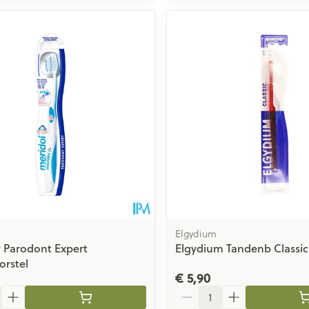
Elgydium
 Parodont Expert
Elgydium Tandenb Classic
rstel
€ 5,90
Aantal