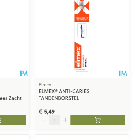
rende
Parfums en
geurproducten
Elmex
ELMEX® ANTI-CARIES
ees Zacht
TANDENBORSTEL
€ 5,49
CBD
Aantal