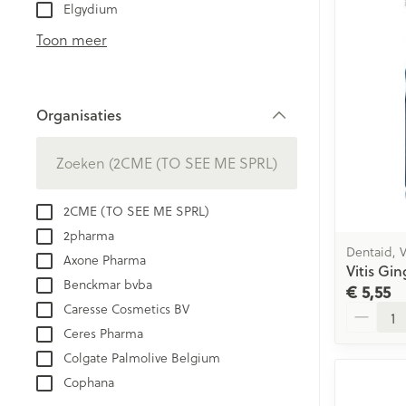
Aerosol toestel
kloven
Elgydium
Creme, gel en 
Aerosol accesso
Blaren
Toon meer
Zuurstof
Eelt
Eksteroog - lik
Ademhalingsst
Organisaties
Toon meer
filter
Spieren en ge
Specifiek voo
2CME (TO SEE ME SPRL)
Naalden en sp
2pharma
Lichaamsverzo
Infecties
Dentaid, V
Axone Pharma
Spuiten
Vitis Gin
Deodorant
Benckmar bvba
€ 5,55
Oplossing voor 
Gezichtsverzor
Caresse Cosmetics BV
Aantal
Luizen
Naalden
Ceres Pharma
Naalden voor i
Colgate Palmolive Belgium
pennaalden
Diagnostica
Cophana
Toon meer