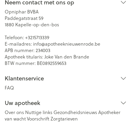
Neem contact met ons op
Opniphar BVBA
Paddegatstraat 59
1880
Kapelle-op-den-bos
Telefoon:
+3215713339
E-mailadres:
info@
apotheeknieuwenrode.be
APB nummer:
234003
Apotheek titularis:
Joke Van den Brande
BTW nummer:
BE0892559653
Klantenservice
FAQ
Uw apotheek
Over ons
Nuttige links
Gezondheidsnieuws
Apotheker
van wacht
Voorschrift
Zorgtarieven