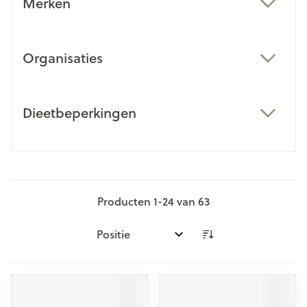
Merken
filter
Organisaties
filter
Dieetbeperkingen
filter
Producten
1
-
24
van
63
Sorteer op: