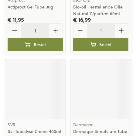
Actiproct
BIO-OIL
Actiproct Gel Tube 30g
Bio-oil Herstellende Olie
Natural Z/parfum 60ml
€ 11,95
€ 16,99
Aantal
Aantal
Bestel
Bestel
SVR
Dermagor
Svr Topialyse Creme 400ml
Dermagor Simulcium Tube