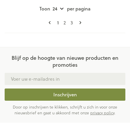
Toon
per pagina
Pagina's
U lees momenteel pagina
1
Pagina
Pagina
2
3
Blijf op de hoogte van nieuwe producten en
promoties
E-mail adres
Inschrijven
Door op inschrijven te klikken, schrijft u zich in voor onze
nieuwsbrief en gaat u akkoord met onze
privacy policy
.