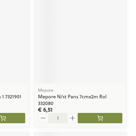
Mepore
 1 7321901
Mepore N/st Pans 7cmx2m Rol
332080
€ 6,51
Aantal