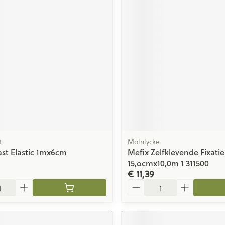
t
Molnlycke
st Elastic 1mx6cm
Mefix Zelfklevende Fixatie
15,ocmx10,0m 1 311500
€ 11,39
Aantal