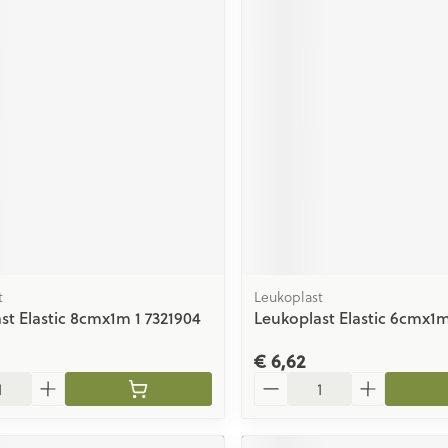
t
Leukoplast
st Elastic 8cmx1m 1 7321904
Leukoplast Elastic 6cmx1m
€ 6,62
Aantal