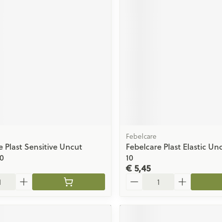
ging
Supplementen
Insectenwe
Mondmaskers
middelen
issen
 -
id
id
Febelcare
e Plast Sensitive Uncut
Febelcare Plast Elastic U
Zelfbruiner
Scheren
0
10
€ 5,45
Aantal