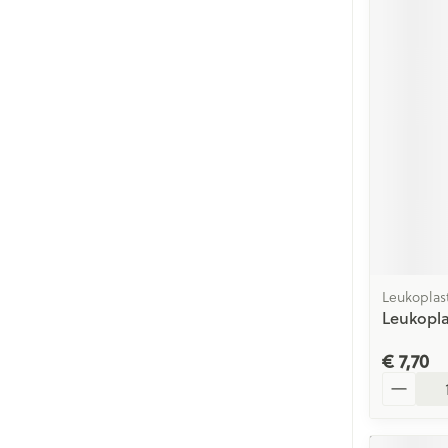
Leukoplas
Leukopla
€ 7,70
Aantal