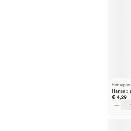
Hansaplas
Hansapla
€ 4,29
Aantal