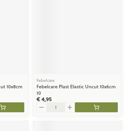
rende
Parfums en
geurproducten
Febelcare
ncut 10x8cm
Febelcare Plast Elastic Uncut 10x6cm
CBD
10
€ 4,95
Aantal