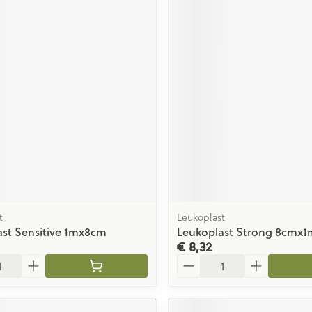
t
Leukoplast
st Sensitive 1mx8cm
Leukoplast Strong 8cmx1m
€ 8,32
Aantal