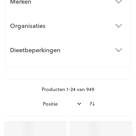
Merken
filter
Organisaties
filter
Dieetbeperkingen
filter
Producten
1
-
24
van
949
Sorteer op: