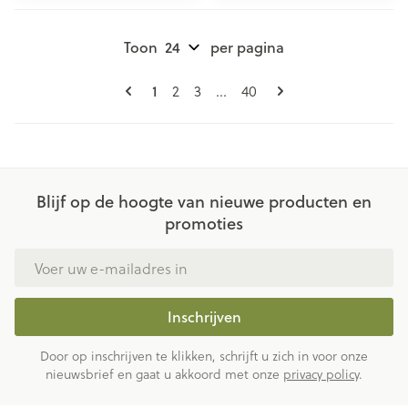
Toon
per pagina
Pagina's
U lees momenteel pagina
Pagina
Pagina
Pagina
1
2
3
...
40
Blijf op de hoogte van nieuwe producten en
promoties
E-mail adres
Inschrijven
Door op inschrijven te klikken, schrijft u zich in voor onze
nieuwsbrief en gaat u akkoord met onze
privacy policy
.