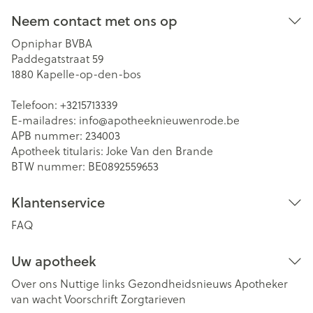
Neem contact met ons op
Opniphar BVBA
Paddegatstraat 59
1880
Kapelle-op-den-bos
Telefoon:
+3215713339
E-mailadres:
info@
apotheeknieuwenrode.be
APB nummer:
234003
Apotheek titularis:
Joke Van den Brande
BTW nummer:
BE0892559653
Klantenservice
FAQ
Uw apotheek
Over ons
Nuttige links
Gezondheidsnieuws
Apotheker
van wacht
Voorschrift
Zorgtarieven