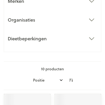
Merken
filter
Organisaties
filter
Dieetbeperkingen
filter
10
producten
Sorteer op: