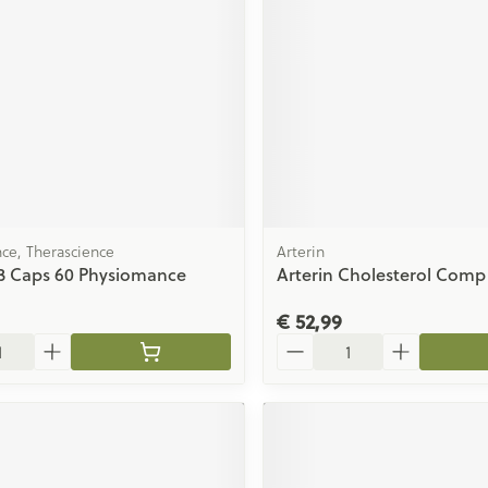
ging
Supplementen
Insectenwe
Mondmaskers
middelen
issen
 -
id
id
ce, Therascience
Arterin
 3 Caps 60 Physiomance
Arterin Cholesterol Comp
€ 52,99
Aantal
Zelfbruiner
Scheren