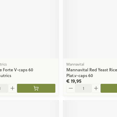
rics
Mannavital
e Forte V-caps 60
Mannavital Red Yeast Ric
utrics
Plat.v-caps 60
€ 19,95
Aantal