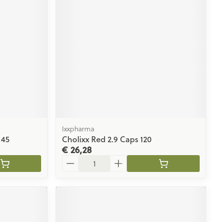
Ixxpharma
 45
Cholixx Red 2.9 Caps 120
€ 26,28
Aantal