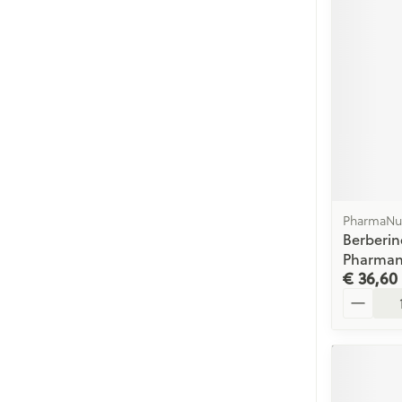
PharmaNut
Berberin
Pharman
€ 36,60
Aantal