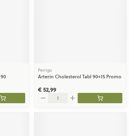
rende
Parfums en
geurproducten
Perrigo
 90
Arterin Cholesterol Tabl 90+15 Promo
€ 52,99
Aantal
CBD