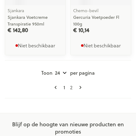
Sjankara
Chemo-bevil
Sjankara Voetcreme
Gercuria Voetpoeder Fl
Transpiratie 950ml
100g
€ 142,80
€ 10,14
Niet beschikbaar
Niet beschikbaar
Toon
per pagina
Pagina's
U lees momenteel pagina
Pagina
1
2
Blijf op de hoogte van nieuwe producten en
promoties