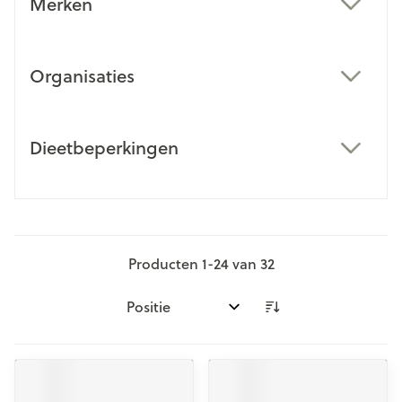
Merken
filter
Organisaties
filter
Dieetbeperkingen
filter
Producten
1
-
24
van
32
Sorteer op: