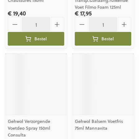
Chaussures 150ml
Transp.&onaang.ruikende
Voet Filmo Foam 125ml
€ 19,40
€ 17,95
Aantal
Aantal
Bestel
Bestel
Gehwol Verzorgende
Gehwol Balsem Voetfris
Voetdeo Spray 150ml
75ml Mannavita
Consulta