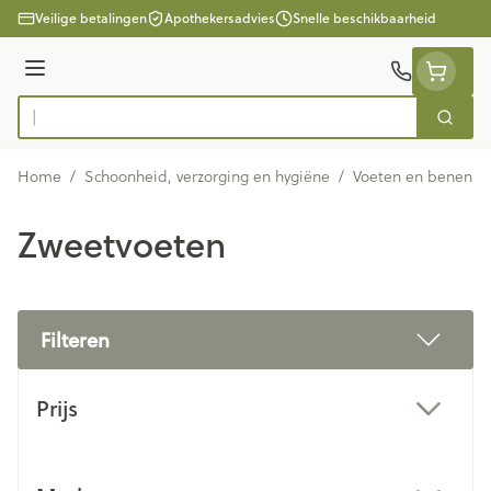
Ga naar de inhoud
Veilige betalingen
Apothekersadvies
Snelle beschikbaarheid
Menu
Zoek
Product, merk, categorie...
Home
/
Schoonheid, verzorging en hygiëne
/
Voeten en benen
/
Zweetvoeten
Filteren
Doorgaan naar productlijst
Prijs
filter