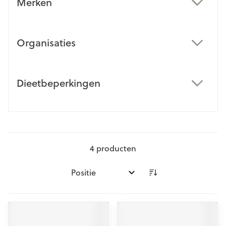
Merken
filter
Organisaties
filter
Dieetbeperkingen
filter
4
producten
Sorteer op: