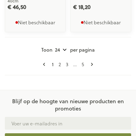
40cm
€ 46,50
€ 18,20
Niet beschikbaar
Niet beschikbaar
Toon
per pagina
Pagina's
U lees momenteel pagina
Pagina
Pagina
Pagina
1
2
3
...
5
Blijf op de hoogte van nieuwe producten en
promoties
E-mail adres