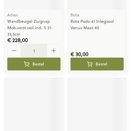
Advys
Bota
Wandbeugel Zuignap
Bota Podo 41 Inlegzool
Mob.verst.veil.ind. S 21-
Venus Maat 40
33,5cm
€ 228,00
Aantal
€ 30,00
Bestel
Bestel