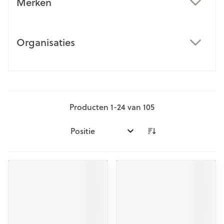
Merken
filter
Organisaties
filter
Producten
1
-
24
van
105
Sorteer op: