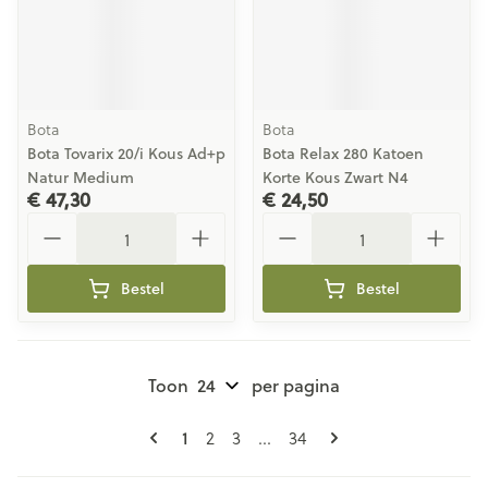
Bota
Bota
Bota Tovarix 20/i Kous Ad+p
Bota Relax 280 Katoen
Natur Medium
Korte Kous Zwart N4
€ 47,30
€ 24,50
Aantal
Aantal
Bestel
Bestel
Toon
per pagina
Pagina's
U lees momenteel pagina
Pagina
Pagina
Pagina
1
2
3
...
34