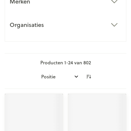
Merken
filter
Organisaties
filter
Producten
1
-
24
van
802
Sorteer op: