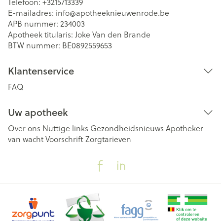
Telefoon:
+3215713339
E-mailadres:
info@
apotheeknieuwenrode.be
APB nummer:
234003
Apotheek titularis:
Joke Van den Brande
BTW nummer:
BE0892559653
Klantenservice
FAQ
Uw apotheek
Over ons
Nuttige links
Gezondheidsnieuws
Apotheker
van wacht
Voorschrift
Zorgtarieven