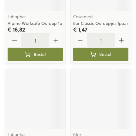
Labophar
Covarmed
Alpine Worksafe Oordop 1p
Ear Classic Oordopjes 1paar
€ 16,82
€ 1,47
Aantal
Aantal
Bestel
Bestel
Labophar
Blox