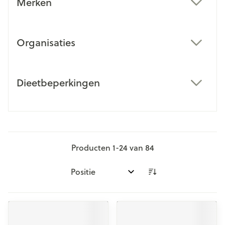
Merken
filter
Organisaties
filter
Dieetbeperkingen
filter
Producten
1
-
24
van
84
Sorteer op: