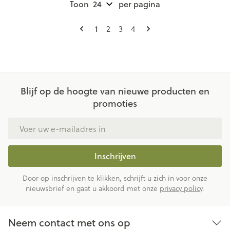
Toon
per pagina
Pagina's
U lees momenteel pagina
Pagina
Pagina
Pagina
1
2
3
4
Blijf op de hoogte van nieuwe producten en
promoties
E-mail adres
Inschrijven
Door op inschrijven te klikken, schrijft u zich in voor onze
nieuwsbrief en gaat u akkoord met onze
privacy policy
.
Neem contact met ons op