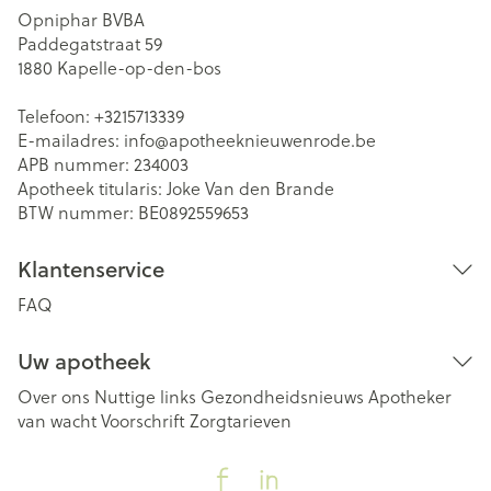
Opniphar BVBA
Paddegatstraat 59
1880
Kapelle-op-den-bos
Telefoon:
+3215713339
E-mailadres:
info@
apotheeknieuwenrode.be
APB nummer:
234003
Apotheek titularis:
Joke Van den Brande
BTW nummer:
BE0892559653
Klantenservice
FAQ
Uw apotheek
Over ons
Nuttige links
Gezondheidsnieuws
Apotheker
van wacht
Voorschrift
Zorgtarieven