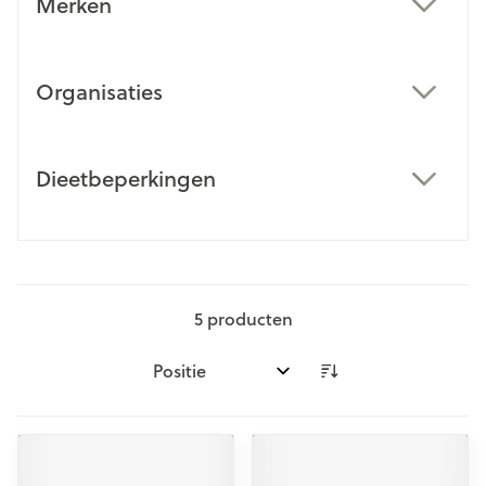
Merken
filter
Organisaties
filter
Dieetbeperkingen
filter
5
producten
Sorteer op: