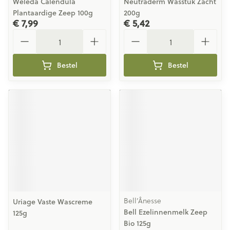
Weleda Calendula
Neutraderm Wasstuk Zacht
Plantaardige Zeep 100g
200g
€ 7,99
€ 5,42
Aantal
Aantal
Bestel
Bestel
Bell’Ânesse
Uriage Vaste Wascreme
Bell Ezelinnenmelk Zeep
125g
Bio 125g