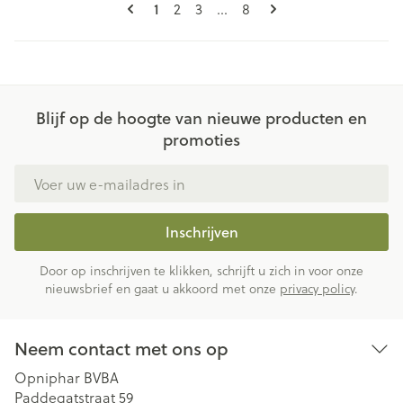
Pagina's
U lees momenteel pagina
Pagina
Pagina
Pagina
1
2
3
...
8
Blijf op de hoogte van nieuwe producten en
promoties
E-mail adres
Inschrijven
Door op inschrijven te klikken, schrijft u zich in voor onze
nieuwsbrief en gaat u akkoord met onze
privacy policy
.
Neem contact met ons op
Opniphar BVBA
Paddegatstraat 59