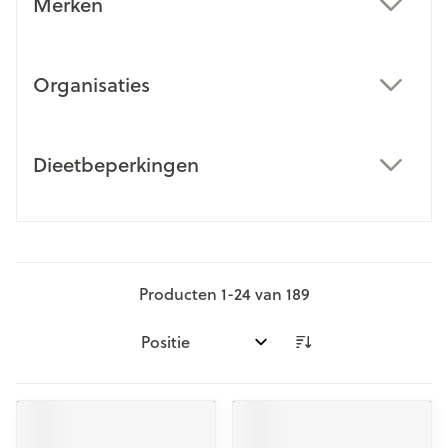
Merken
filter
Organisaties
filter
Dieetbeperkingen
filter
Producten
1
-
24
van
189
Sorteer op: