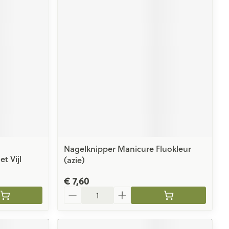
Nagelknipper Manicure Fluokleur
t Vijl
(azie)
€ 7,60
Aantal