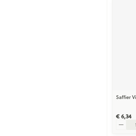
Saffier V
€ 6,34
Aantal