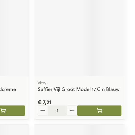
rende
Parfums en
geurproducten
Vitry
ndcreme
Saffier Vijl Groot Model 17 Cm Blauw
CBD
€ 7,21
Aantal