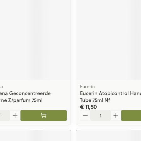
ging
Supplementen
Insectenwe
Mondmaskers
middelen
issen
 -
id
id
na
Eucerin
ena Geconcentreerde
Eucerin Atopicontrol Ha
Zelfbruiner
Scheren
me Z/parfum 75ml
Tube 75ml Nf
€ 11,50
Aantal