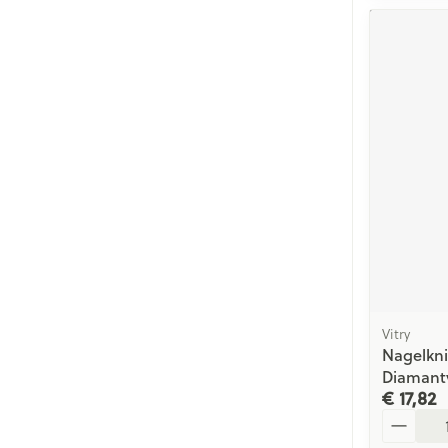
Vitry
Nagelkni
Diamantv
€ 17,82
Aantal