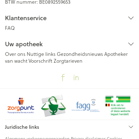
BTW nummer:
BE0892559653
Klantenservice
FAQ
Uw apotheek
Over ons
Nuttige links
Gezondheidsnieuws
Apotheker
van wacht
Voorschrift
Zorgtarieven
Juridische links
Algemene verkoopsvoorwaarden
Privacy disclaimer
Cookies