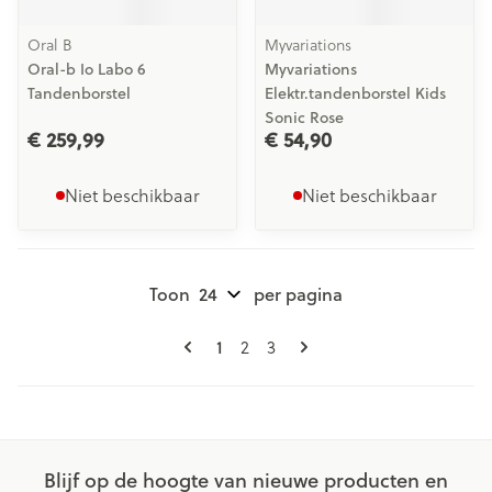
Oral B
Myvariations
Oral-b Io Labo 6
Myvariations
Tandenborstel
Elektr.tandenborstel Kids
Sonic Rose
€ 259,99
€ 54,90
Niet beschikbaar
Niet beschikbaar
Toon
per pagina
Pagina's
U lees momenteel pagina
Pagina
Pagina
1
2
3
Blijf op de hoogte van nieuwe producten en