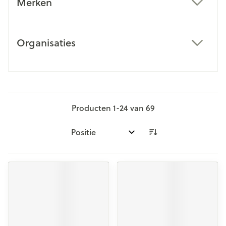
Merken
filter
Organisaties
filter
Producten
1
-
24
van
69
Sorteer op: