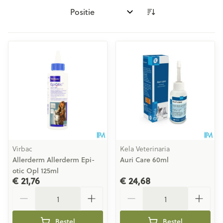
Sorteer op:
Virbac
Kela Veterinaria
Allerderm Allerderm Epi-
Auri Care 60ml
otic Opl 125ml
€ 21,76
€ 24,68
Aantal
Aantal
Bestel
Bestel