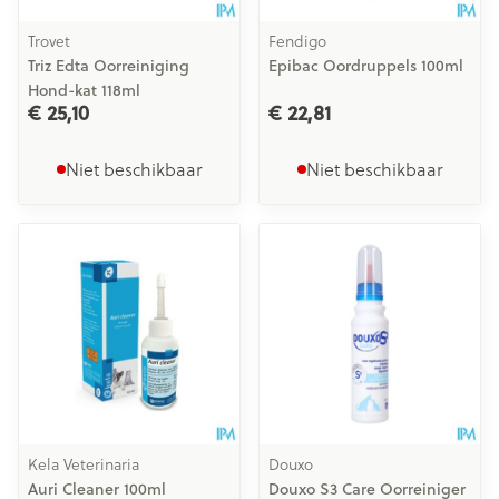
Trovet
Fendigo
Triz Edta Oorreiniging
Epibac Oordruppels 100ml
Hond-kat 118ml
€ 25,10
€ 22,81
Niet beschikbaar
Niet beschikbaar
Kela Veterinaria
Douxo
Auri Cleaner 100ml
Douxo S3 Care Oorreiniger