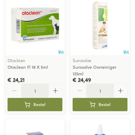
Otoclean
Surosolve
Otoclean Fl 18 X 5ml
Surosolve Oorreiniger
125ml
€ 24,21
€ 24,49
Aantal
Aantal
Bestel
Bestel