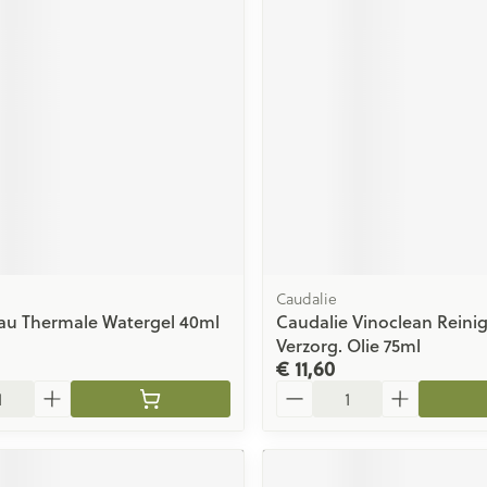
ging
Supplementen
Insectenwe
Mondmaskers
middelen
issen
 -
id
id
Caudalie
au Thermale Watergel 40ml
Caudalie Vinoclean Reini
Zelfbruiner
Scheren
Verzorg. Olie 75ml
€ 11,60
Aantal