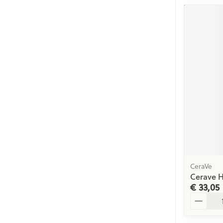
CeraVe
Cerave H
€ 33,05
Aantal