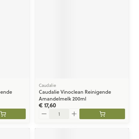
rende
Parfums en
geurproducten
Caudalie
gende
Caudalie Vinoclean Reinigende
CBD
Amandelmelk 200ml
€ 17,60
Aantal