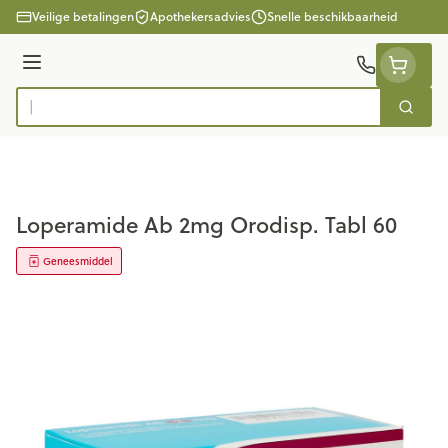
Ga naar de inhoud
Veilige betalingen
Apothekersadvies
Snelle beschikbaarheid
Menu
Zoek
Product, merk, categorie...
Loperamide Ab 2mg Orodisp. Tabl 60
Geneesmiddel