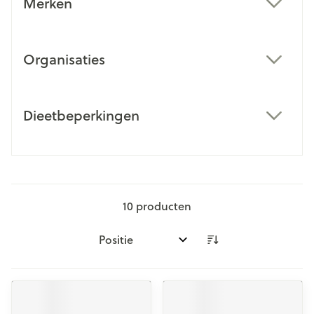
Merken
filter
Organisaties
filter
Dieetbeperkingen
filter
10
producten
Sorteer op: